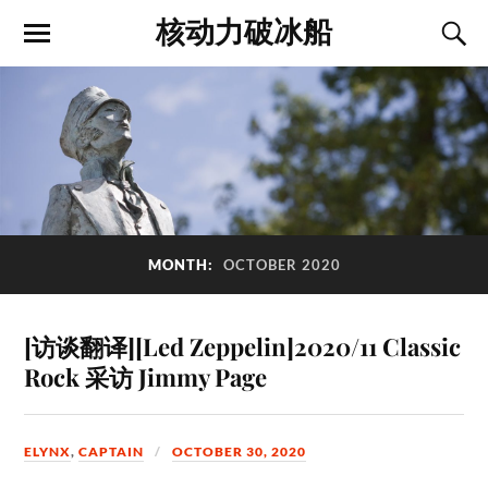
核动力破冰船
MONTH:
OCTOBER 2020
[访谈翻译][Led Zeppelin]2020/11 Classic
Rock 采访 Jimmy Page
ELYNX
,
CAPTAIN
OCTOBER 30, 2020