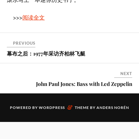
>>>
阅读全文
PREVIOUS
幕布之后：1977年采访齐柏林飞艇
NEXT
John Paul Jones: Bass with Led Zeppelin
&
POWERED BY
WORDPRESS
THEME BY
ANDERS NORÉN