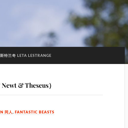
斯特兰奇 LETA LESTRANGE
Newt & Theseus）
ON 同人
,
FANTASTIC BEASTS