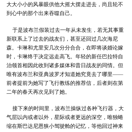
大大小小的风暴眼供他大摇大摆走进去，尚且轮不
到心中的那个出来吞噬自己。
于是波布兰假装过去一年从未发生，若无其事重
新联系上了过去的战友们，甚至还回过几次海尼
森。卡琳和尤里安几次分分合合，在即将谈婚论嫁
时，卡琳终于决定远走高飞。年轻的新任巴拉特自
治领首相因此收到诸多媒体和昔日战友的同情。但
唯有波布兰和亚典波罗才知道她究竟去了哪里——
前者提前为她写了飞行教练的推荐信，后者则在第
二年的春天再次见到了她。
接下来的时间里，波布兰操纵过各种飞行器，大
气层以内或者以外，星际或者更远的深空，唯独蜷
缩在斯巴达尼恩狭小驾驶舱的记忆，等他回过神来