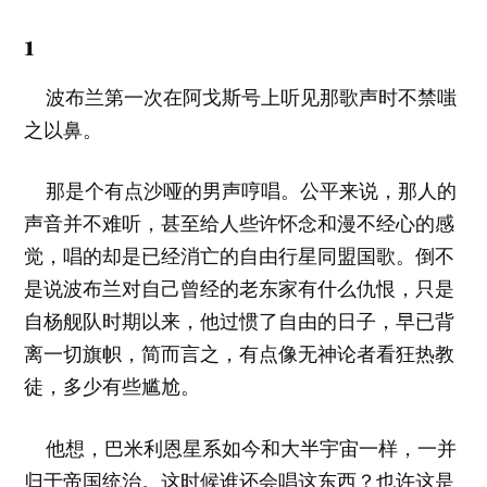
1
波布兰第一次在阿戈斯号上听见那歌声时不禁嗤
之以鼻。
那是个有点沙哑的男声哼唱。公平来说，那人的
声音并不难听，甚至给人些许怀念和漫不经心的感
觉，唱的却是已经消亡的自由行星同盟国歌。倒不
是说波布兰对自己曾经的老东家有什么仇恨，只是
自杨舰队时期以来，他过惯了自由的日子，早已背
离一切旗帜，简而言之，有点像无神论者看狂热教
徒，多少有些尴尬。
他想，巴米利恩星系如今和大半宇宙一样，一并
归于帝国统治。这时候谁还会唱这东西？也许这是