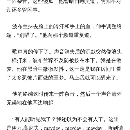
一阵杂音。这些傻瓜，他曾暗自嘲笑道，明知不对
劲还多管闲事。
波布兰抹去脸上的冷汗和手上的血，伸手调整终
端，“别唱了。”他向那个频道重复道。
歌声真的停下了。声音消失后的沉默突然像浪头
一样打来，波布兰猝不及防被按在水下。我是在做
梦。他在黑暗中微微发抖，这一定是我在房间里看
了太多恐怖片而做的噩梦。马上我就可以醒来了。
他的终端这时传来一阵杂音，然后一个声音清晰
无误地在他耳边响起：
“有人能听见我了？我还以为不会有人了。这里
是伊万.高尼夫，mayday，mayday，mayday，听到请