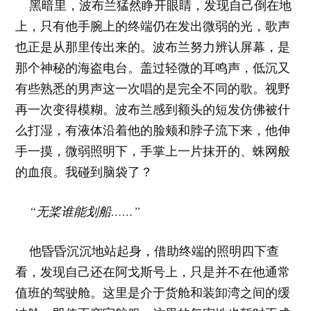
黑暗里，波布兰猛然睁开眼睛，发现自己倒在地
上，只有他手腕上的终端仍在发出微弱的光，歌声
也正是从那里传出来的。波布兰努力辨认屏幕，是
那个神秘的海盗电台。盖过轻微的耳鸣声，低沉又
有些熟悉的男声这一次唱的是完全不同的歌。视野
再一次变得模糊。波布兰感到额头的短发仿佛被什
么打湿，有液体沿着他的脸颊和脖子流下来，他伸
手一摸，微弱照明下，手掌上一片抹开的、蛛网般
的血痕。我碰到脑袋了？
“无桨谁能划船……”
他昏昏沉沉地站起身，借助终端的照明四下查
看，发现自己还在阿戈斯号上，只是并不在他通常
值班的驾驶舱。这里是介于货舱和装卸湾之间的缓