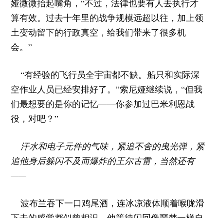
娅微微抬起嘴角，“不过，法律也要有人去执行才
算有效。过去十年里的战争规模远超以往，加上领
土变动留下的行政真空，给我们带来了很多机
会。”
“有经验的飞行员全宇宙都不缺。船只和实际深
空作业人员已经安排好了。”索尼娅继续说，“但我
们最想要的是你的记忆——你参加过巴米利恩战
役，对吧？”
汗水和电子元件的气味，紧追不舍的曳光弹，紧
追他身后躲闪不及而爆炸的王尔古雷，当然还有
——
波布兰吞下一口鸡尾酒，连冰凉液体顺着喉咙滑
下去的感觉都似曾相识。他等待闪回像噩梦一样自