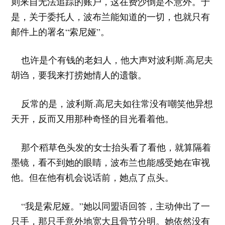
则来自无法追踪的账户，这在费沙倒是不意外。于
是，关于委托人，波布兰能知道的一切，也就只有
邮件上的署名“索尼娅”。
也许是个有钱的老妇人，他大声对波利斯.高尼夫
胡诌，要我来打捞她情人的遗骸。
反常的是，波利斯.高尼夫如往常没有嘲笑他异想
天开，反而又用那种奇怪的目光看着他。
那个稻草色头发的女士抬头看了看他，就算隔着
墨镜，看不到她的眼睛，波布兰也能感受她在审视
他。但在他有机会说话前，她点了点头。
“我是索尼娅。”她以同盟语回答，主动伸出了一
只手，那只手意外地宽大且骨节分明。她依然没有