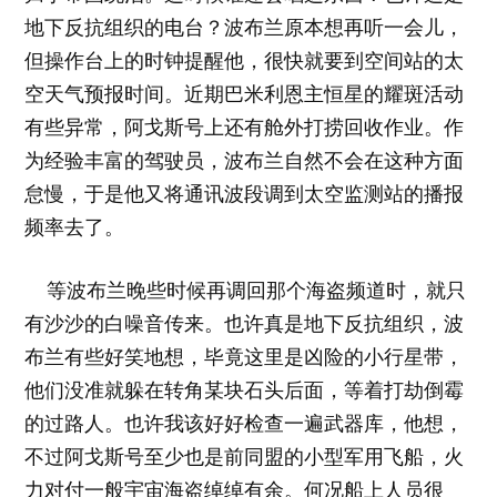
地下反抗组织的电台？波布兰原本想再听一会儿，
但操作台上的时钟提醒他，很快就要到空间站的太
空天气预报时间。近期巴米利恩主恒星的耀斑活动
有些异常，阿戈斯号上还有舱外打捞回收作业。作
为经验丰富的驾驶员，波布兰自然不会在这种方面
怠慢，于是他又将通讯波段调到太空监测站的播报
频率去了。
等波布兰晚些时候再调回那个海盗频道时，就只
有沙沙的白噪音传来。也许真是地下反抗组织，波
布兰有些好笑地想，毕竟这里是凶险的小行星带，
他们没准就躲在转角某块石头后面，等着打劫倒霉
的过路人。也许我该好好检查一遍武器库，他想，
不过阿戈斯号至少也是前同盟的小型军用飞船，火
力对付一般宇宙海盗绰绰有余。何况船上人员很