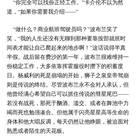
“你完全可以找份正经工作。”卡介伦不以为然
道，“如果你需要我介绍——”
“做什么？商业航班驾驶员吗？”波布兰笑了
笑，“我的人生还没有无聊到那种要靠按部就班时
间表才能让自己爬起来的地步啊！”这话说得半真
半假。战后留在费沙的第一年，波布兰很难维持一
份稳定工作，大多依靠挥霍服役时攒下的积蓄度
日。杨威利的死是崩塌的开始，狮子之泉皇帝驾崩
则是传说的终结。尽管波布兰永不会对人承认，但
他曾经满心希望自己可以抓住传说的彗星尾巴——
若没有战死，那死于酗酒、滥交、或者在舞池中力
竭而死也勉强凑合。但他属于闪亮星星高等生命的
身体和他大唱反调，每天仍然让他睁眼，被迫面对
熟悉或者陌生的天花板。