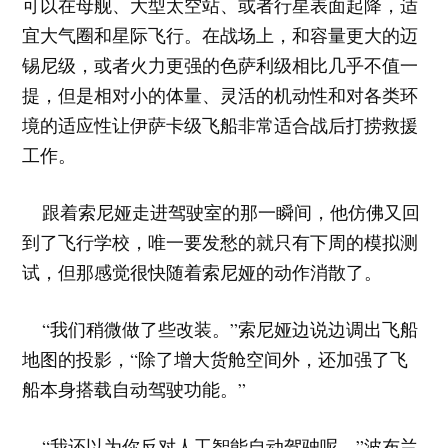
可以在母舰、大型太空站、或者行星表面起降，适
宜大气圈和星际飞行。在战场上，和容量更大的迈
锡尼级，或者火力更强的色萨利级相比几乎不值一
提，但是相对小的体量、灵活的机动性和对各类环
境的适应性让伊萨卡级飞船非常适合战后打捞救援
工作。
跟着索尼娅走进驾驶室的那一瞬间，他仿佛又回
到了飞行学校，唯一要发愁的就只有下周的模拟测
试，但那感觉很快随着索尼娅的动作消散了。
“我们稍微做了些改装。”索尼娅边说边调出飞船
地图的投影，“除了增大货舱空间外，还加强了飞
船本身搭载自动驾驶功能。”
“我还以为你反对人工智能自动驾驶呢。”波布兰