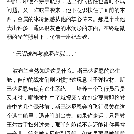
冲舱，即使不穿宇航服，这里的气密性也暂时不成
问题。又一阵眩晕袭来，他下意识扶住了面前的东
西，金属的冰冷触感从他的掌心传来。那是个比他
大出许多，通体银灰色的水滴形的东西。在终端微
弱的光芒照射下，仿佛一座纪念碑。
“无泪谁能与挚爱道别…….”
波布兰当然知道这是什么。斯巴达尼恩的逃生
舱，但他的战友们则习惯把这玩意叫子弹棺材。斯
巴达尼恩当然有逃生系统——培养一个飞行员昂贵
又耗时，哪能被打中了就报废？在判定要害即将被
击中的几个毫秒前，斯巴达尼恩会将飞行员关在这
个逃生舱里，迅速弹射出去。如果你走运，只是被
王尔古雷扫射过去，那弹射舱说不定还能让你再撑
一会儿，等着被人回收到母舰，但如果要是被舰载