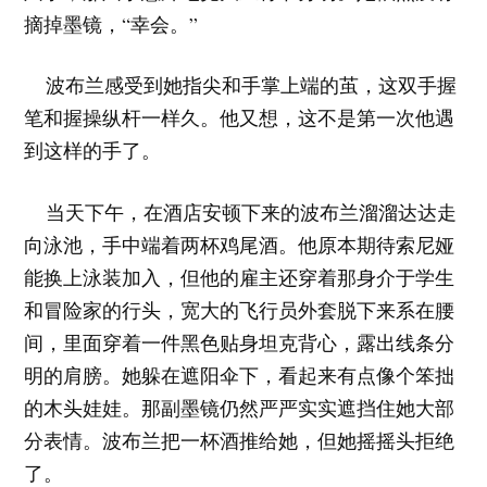
摘掉墨镜，“幸会。”
波布兰感受到她指尖和手掌上端的茧，这双手握
笔和握操纵杆一样久。他又想，这不是第一次他遇
到这样的手了。
当天下午，在酒店安顿下来的波布兰溜溜达达走
向泳池，手中端着两杯鸡尾酒。他原本期待索尼娅
能换上泳装加入，但他的雇主还穿着那身介于学生
和冒险家的行头，宽大的飞行员外套脱下来系在腰
间，里面穿着一件黑色贴身坦克背心，露出线条分
明的肩膀。她躲在遮阳伞下，看起来有点像个笨拙
的木头娃娃。那副墨镜仍然严严实实遮挡住她大部
分表情。波布兰把一杯酒推给她，但她摇摇头拒绝
了。