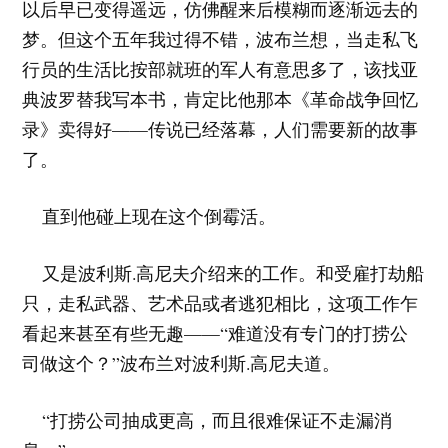
以后早已变得遥远，仿佛醒来后模糊而逐渐远去的
梦。但这个五年我过得不错，波布兰想，当走私飞
行员的生活比按部就班的军人有意思多了，该找亚
典波罗替我写本书，肯定比他那本《革命战争回忆
录》卖得好——传说已经落幕，人们需要新的故事
了。
直到他碰上现在这个倒霉活。
又是波利斯.高尼夫介绍来的工作。和受雇打劫船
只，走私武器、艺术品或者逃犯相比，这项工作乍
看起来甚至有些无趣——“难道没有专门的打捞公
司做这个？”波布兰对波利斯.高尼夫道。
“打捞公司抽成更高，而且很难保证不走漏消