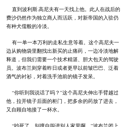
直到波利斯.高尼夫有一天找上他。此人在战后的
费沙仍然作为独立商人而活跃，对新帝国的入驻仍
有种犬儒般的冷淡。
有一单一本万利的走私生意等着。这个高尼夫一
边从购物袋里翻找出新买的止痛药，一边冷淡地解
释道，但我们需要一个技术精湛、胆大包天的驾驶
员。波布兰则穿着昨日或者更早以前皱巴巴、泛着
酒气的衬衫，对着洗手池前的镜子发呆。
“你听到我说话了吗？”这个高尼夫伸出手臂越过
他，拉开镜子后面的柜门，把多余的药放了进去，
又自顾自地接了一杯水。
“吵死了，别擅自闯进别人家里啊。”波布兰闭上