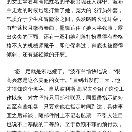
的女士拿着写有他姓名的平板出现在人群中。波布
兰走近的时候迅速打量了她，宽大的飞行员外套，
气质介于学生和冒险家之间，头发略略长过耳朵，
有些蓬松且微微卷曲，墨镜遮住了她大半张脸，露
出尖尖的下颚。还有一双和她利落打扮显得有些格
格不入的机械师靴子，即使保养过，鞋底也被磨得
倾斜，还有些轻微的开胶。
“您一定就是索尼娅了。”波布兰愉快地说，“很
高兴您是这么美丽的女士。”直到出发前三天，他
才得知这个名字。自从波利斯.高尼夫介绍了这份工
作以来，对方坚持只用邮件联系，同盟语指示简短
甚至有些粗暴，只要求他在指定时间到达，具体事
宜之后详谈，随邮件附上不记名船票，不引人注目
也说不上寒酸的二等舱。至于数额不菲的预付款，